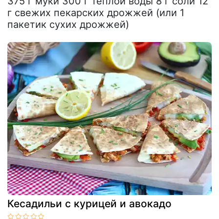
375 г муки 300 г теплой воды 8 г соли 12
г свежих пекарских дрожжей (или 1
пакетик сухих дрожжей)
Кесадильи с курицей и авокадо