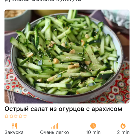
Острый салат из огурцов с арахисом
Закуска
Очень легко
10 min
2 min