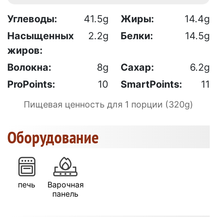
Углеводы:
41.5g
Жиры:
14.4g
Насыщенных
2.2g
Белки:
14.5g
жиров:
Волокна:
8g
Сахар:
6.2g
ProPoints:
10
SmartPoints:
11
Пищевая ценность для 1 порции (320g)
Оборудование
печь
Варочная
панель