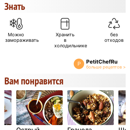
Знать
Можно
Хранить
без
замораживать
в
отходов
холодильнике
PetitChefRu
P
Вам понравится
Острый
Гранола,
Шо