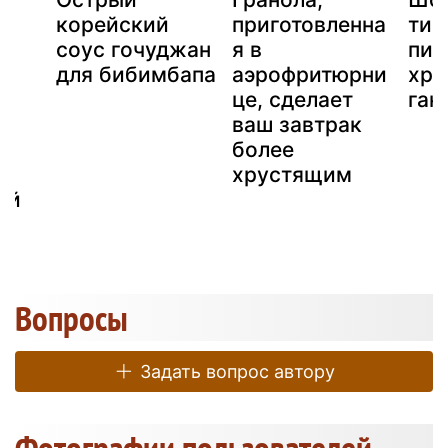
корейский
приготовленна
тиг
соус гочуджан
я в
пир
для бибимбапа
аэрофритюрни
хру
це, сделает
ган
ваш завтрак
более
хрустящим
ый
Вопросы
Задать вопрос автору
Фотографии пользователей