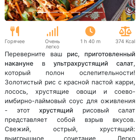
Горячее
Очень
1 h 40 m
374 Kcal
легко
Переверните ваш
рис, приготовленный
накануне
в
ультрахрустящий салат
,
который полон ослепительности!
Золотистый рис с красной пастой карри,
лосось, хрустящие овощи и соево-
имбирно-лаймовый соус для оживления
- этот
хрустящий
рисовый салат
представляет собой взрыв вкусов.
Свежий, острый, хрустящий:
выигрышное сочетание. Легко