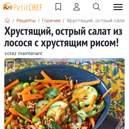
Pецепты
Горячее
Хрустящий, острый салат 
Хрустящий, острый салат из
лосося с хрустящим рисом!
votez maintenant
Предыдущий
Сле